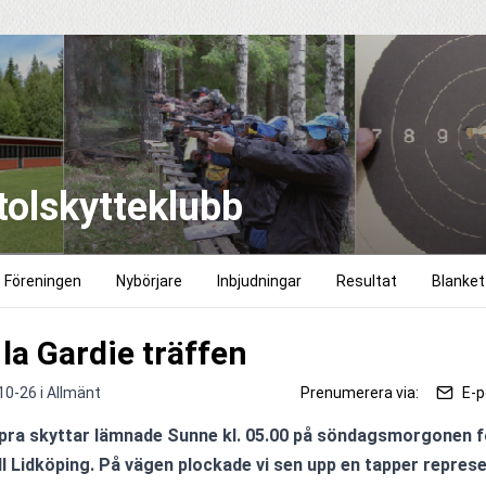
tolskytteklubb
Föreningen
Nybörjare
Inbjudningar
Resultat
Blankett
 la Gardie träffen
10-26 i
Allmänt
Prenumerera via:
E-p
pra skyttar lämnade Sunne kl. 05.00 på söndagsmorgonen fö
ill Lidköping. På vägen plockade vi sen upp en tapper represe