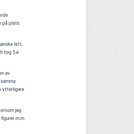
nde 
 på plats 
anska lätt, 
h tog 5:e 
n av 
t samma 
 ytterligare 
ersom jag 
figurer m.m. 