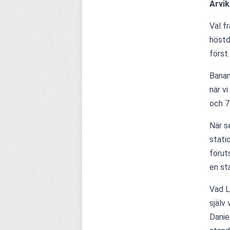
Arvik
Väl f
höstd
först.
Banan
när v
och 7
När s
stati
förut
en st
Vad L
själv
Daniel