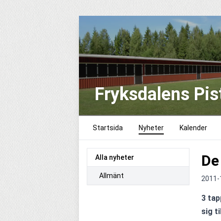
Fryksdalens Pis
Startsida
Nyheter
Kalender
De
Alla nyheter
Allmänt
2011-
3 tap
sig t