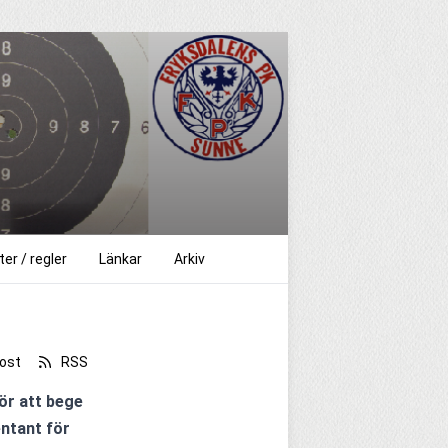
er / regler
Länkar
Arkiv
ost
RSS
r att bege 
ntant för 