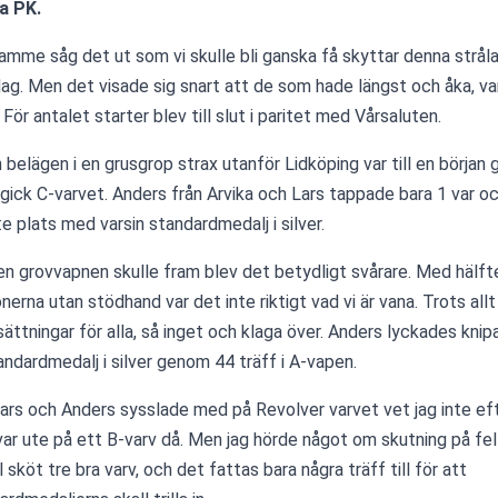
a PK.
ramme såg det ut som vi skulle bli ganska få skyttar denna stråla
ag. Men det visade sig snart att de som hade längst och åka, var
 För antalet starter blev till slut i paritet med Vårsaluten.
 belägen i en grusgrop strax utanför Lidköping var till en början g
i gick C-varvet. Anders från Arvika och Lars tappade bara 1 var oc
:e plats med varsin standardmedalj i silver.
en grovvapnen skulle fram blev det betydligt svårare. Med hälfte
onerna utan stödhand var det inte riktigt vad vi är vana. Trots all
sättningar för alla, så inget och klaga över. Anders lyckades knipa
andardmedalj i silver genom 44 träff i A-vapen.
ars och Anders sysslade med på Revolver varvet vet jag inte eft
 var ute på ett B-varv då. Men jag hörde något om skutning på fel 
 sköt tre bra varv, och det fattas bara några träff till för att 