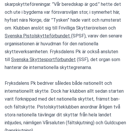
skarpskytteföreningar. ”Vår beredskap är god.” hette det 
och ute i bygderna var försvarsviljan stor, i synnerhet här, 
hyfsat nära Norge, där ”Tysken” hade varit och rumsterat 
om. Klubben anslöt sig till Frivilliga Skytterörelsen och 
Svenska Pistolskytteförbundet 
(SPSF), varav den senare 
organisationen är huvudman för den nationella 
skytteverksamheten. Fryksdalens Pk är också ansluten 
till 
Svenska Skyttesportförbundet
 (SSF), det organ som 
hanterar de internationella skyttegrenarna.
Fryksdalens Pk bedriver således både nationellt och 
internationellt skytte. Dock har klubben allt sedan starten 
varit förknippad med det nationella skyttet, främst ban- 
och fältskytte. Pistolskytteklubben anordnar årligen två 
stora nationella tävlingar dit skyttar från hela landet 
inbjudes, nämligen Vårsaluten (fältskjutning) och Guldcupen 
(banskjutning).