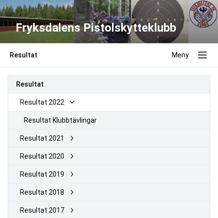
Fryksdalens Pistolskytteklubb
Resultat
Meny
Resultat
Resultat 2022
Resultat Klubbtävlingar
Resultat 2021
Resultat 2020
Resultat 2019
Resultat 2018
Resultat 2017